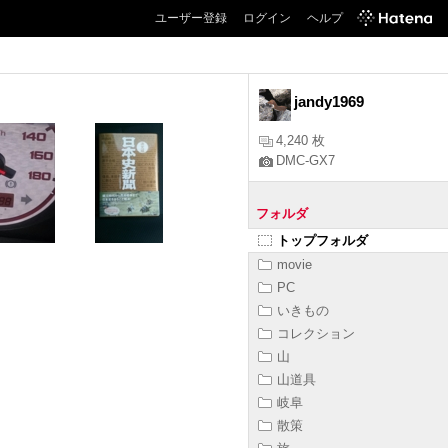
ユーザー登録
ログイン
ヘルプ
jandy1969
4,240 枚
DMC-GX7
フォルダ
トップフォルダ
movie
PC
いきもの
コレクション
山
山道具
岐阜
散策