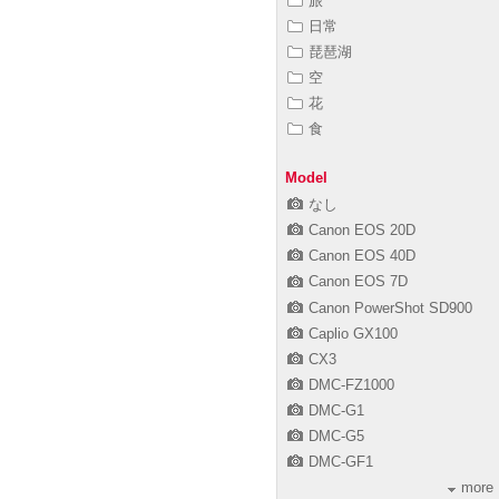
旅
日常
琵琶湖
空
花
食
Model
なし
Canon EOS 20D
Canon EOS 40D
Canon EOS 7D
Canon PowerShot SD900
Caplio GX100
CX3
DMC-FZ1000
DMC-G1
DMC-G5
DMC-GF1
more