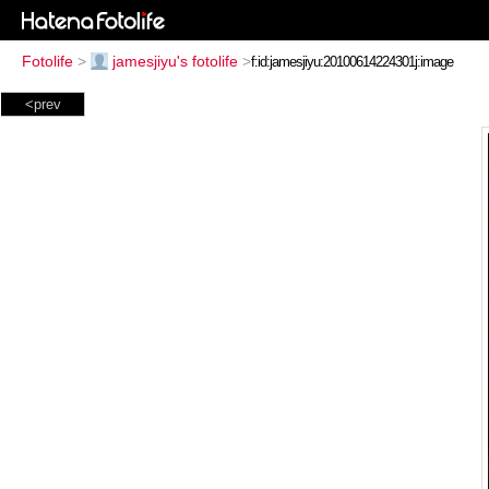
Fotolife
>
jamesjiyu's fotolife
>
<prev