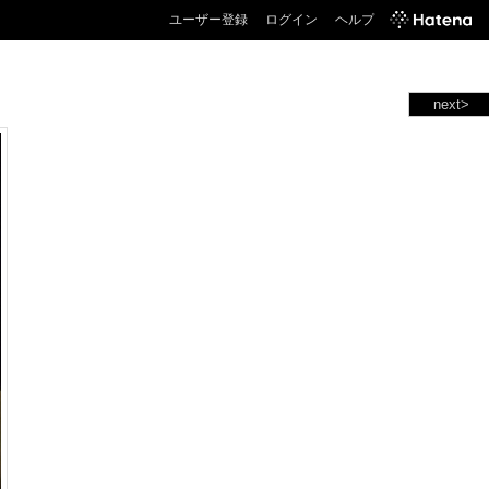
ユーザー登録
ログイン
ヘルプ
next>