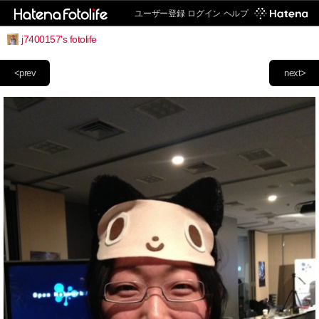
ユーザー登録
ログイン
ヘルプ
j7400157's fotolife
<prev
next>