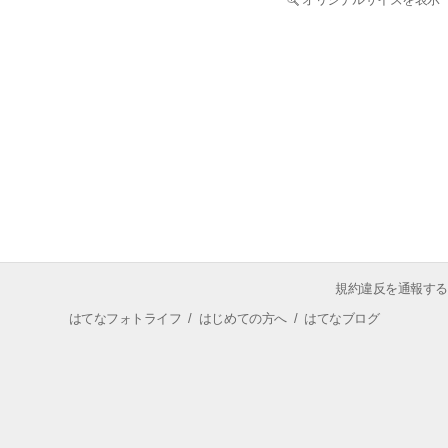
規約違反を通報する
はてなフォトライフ
/
はじめての方へ
/
はてなブログ