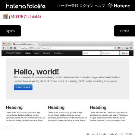
ユーザー登録
ログイン
ヘルプ
j7400157's fotolife
<prev
next>
オリジナルサイズを表示