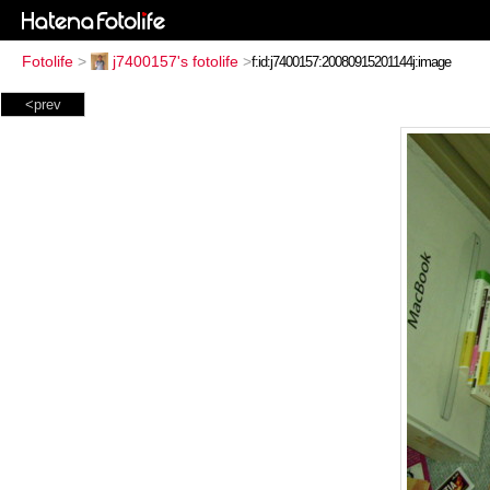
Fotolife
>
j7400157's fotolife
>
<prev