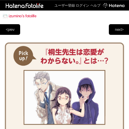
ユーザー登録
ログイン
ヘルプ
izumino's fotolife
<prev
next>