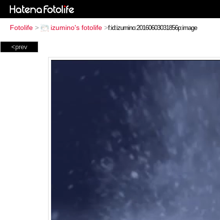
Fotolife
>
izumino's fotolife
>
<prev