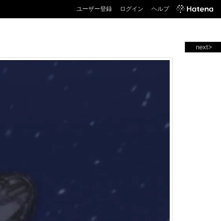
ユーザー登録
ログイン
ヘルプ
next>