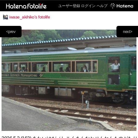
ユーザー登録
ログイン
ヘルプ
iwase_akihiko's fotolife
<prev
next>