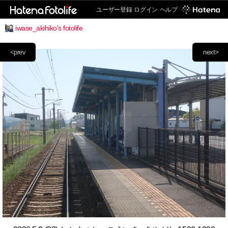
ユーザー登録
ログイン
ヘルプ
iwase_akihiko's fotolife
<prev
next>