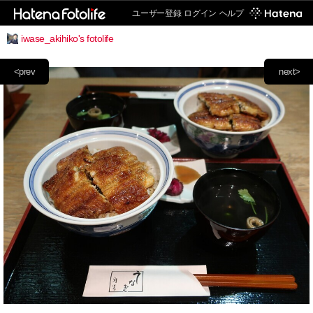
ユーザー登録
ログイン
ヘルプ
iwase_akihiko's fotolife
<prev
next>