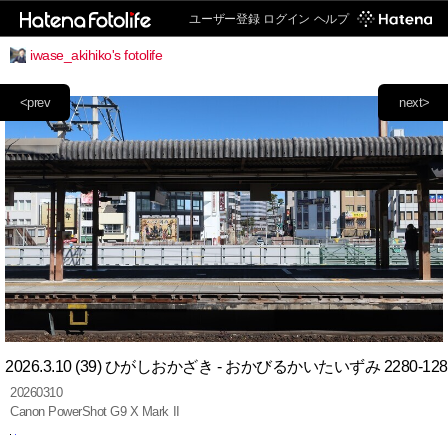
ユーザー登録
ログイン
ヘルプ
iwase_akihiko's fotolife
<prev
next>
2026.3.10 (39) ひがしおかざき - おかびるかいたいずみ 2280-128
20260310
Canon PowerShot G9 X Mark II