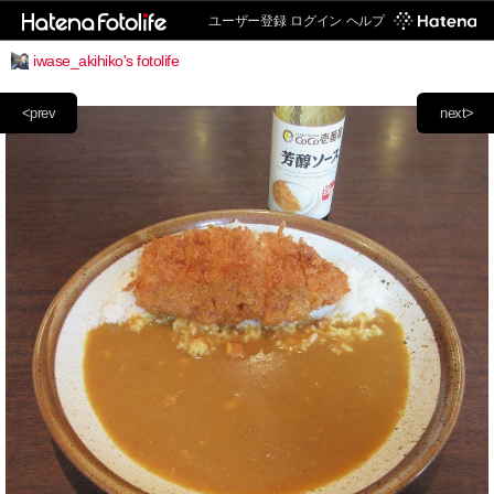
ユーザー登録
ログイン
ヘルプ
iwase_akihiko's fotolife
<prev
next>