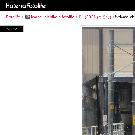
Fotolife
>
iwase_akihiko's fotolife
>
(2021 はてな)
>
<prev