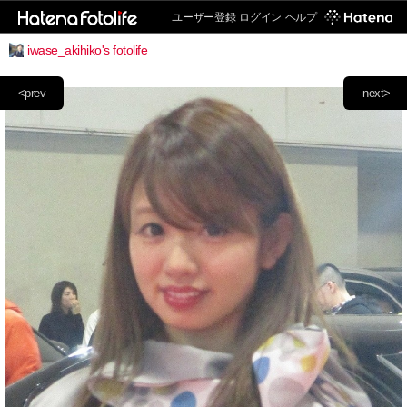
ユーザー登録
ログイン
ヘルプ
iwase_akihiko's fotolife
<prev
next>