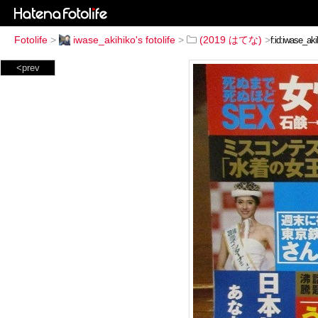
Fotolife
>
iwase_akihiko's fotolife
>
(2019 はてな)
>
<prev