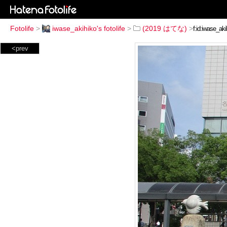
Fotolife
>
iwase_akihiko's fotolife
>
(2019 はてな)
>
<prev