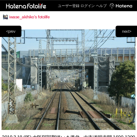
ユーザー登録
ログイン
ヘルプ
iwase_akihiko's fotolife
<prev
next>