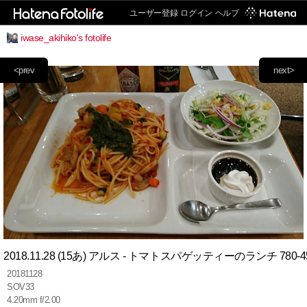
ユーザー登録
ログイン
ヘルプ
iwase_akihiko's fotolife
<prev
next>
2018.11.28 (15あ) アルス - トマトスパゲッティーのランチ 780-4
20181128
SOV33
4.20mm f/2.00