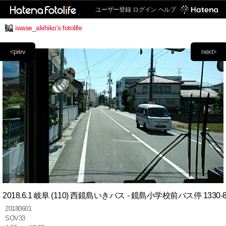
ユーザー登録
ログイン
ヘルプ
iwase_akihiko's fotolife
<prev
next>
2018.6.1 岐阜 (110) 西鏡島いきバス - 鏡島小学校前バス停 1330-8
20180601
SOV33