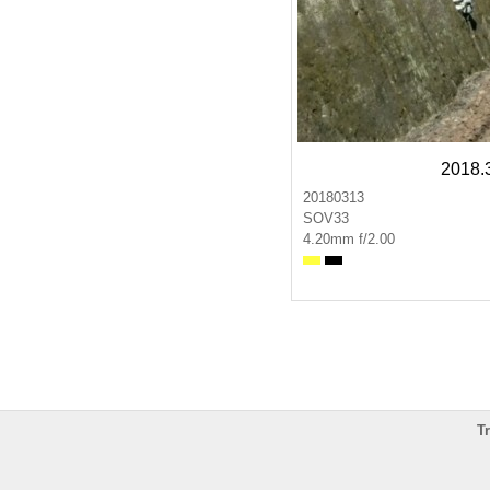
2018
20180313
SOV33
4.20mm f/2.00
T