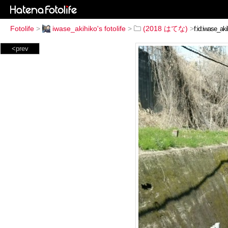
Fotolife
>
iwase_akihiko's fotolife
>
(2018 はてな)
>
<prev