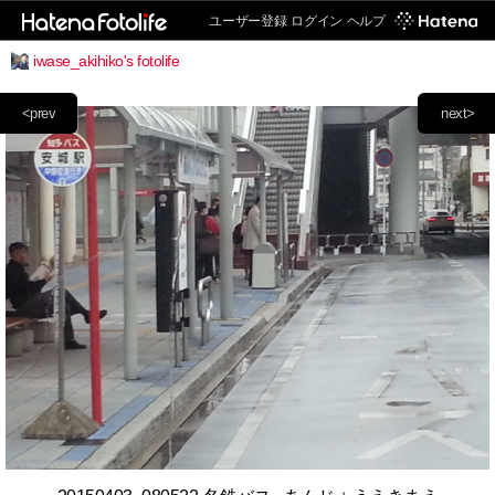
ユーザー登録
ログイン
ヘルプ
iwase_akihiko's fotolife
<prev
next>