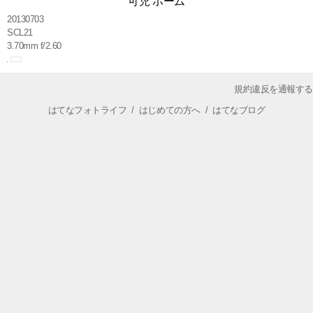
可児 ホーム
20130703
SCL21
3.70mm f/2.60
規約違反を通報する
はてなフォトライフ
/
はじめての方へ
/
はてなブログ