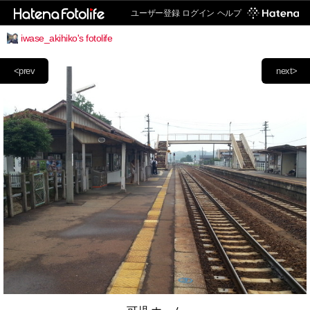
ユーザー登録
ログイン
ヘルプ
iwase_akihiko's fotolife
<prev
next>