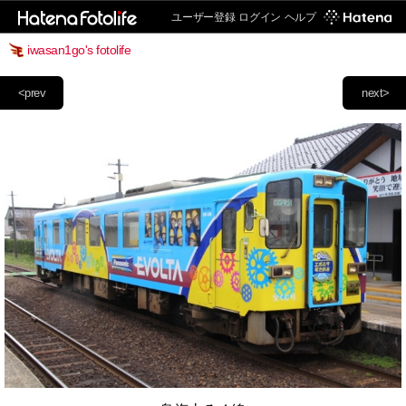
ユーザー登録
ログイン
ヘルプ
iwasan1go's fotolife
<prev
next>