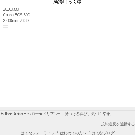
鳥海山ろく線
20160330
Canon EOS 60D
27.00mm f/6.30
Hello★Durian 〜ハロー★ドリアン〜 - 見つける喜び、気づく幸せ。
規約違反を通報する
はてなフォトライフ
/
はじめての方へ
/
はてなブログ