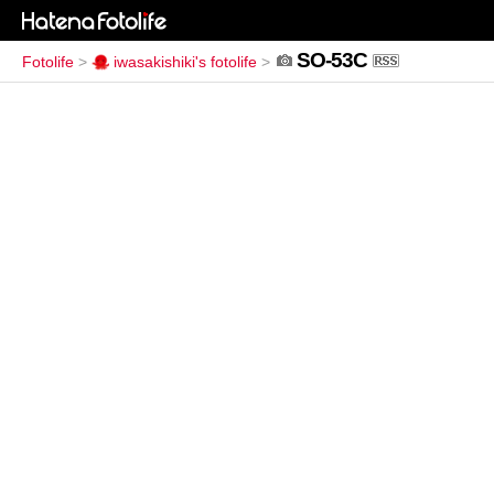
SO-53C
Fotolife
>
iwasakishiki's fotolife
>