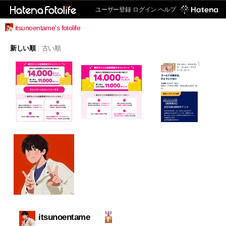
ユーザー登録
ログイン
ヘルプ
itsunoentame's fotolife
新しい順
|
古い順
itsunoentame