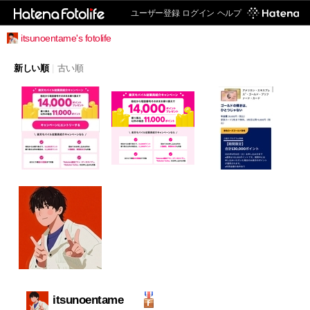
ユーザー登録
ログイン
ヘルプ
itsunoentame's fotolife
新しい順
|
古い順
itsunoentame