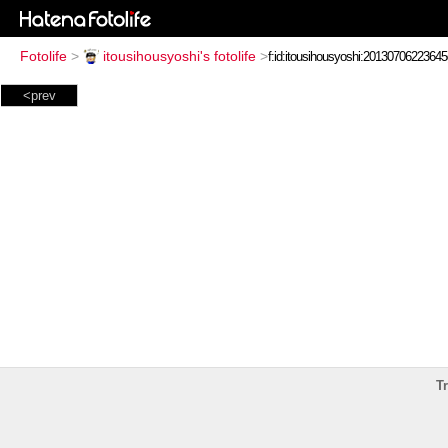
Fotolife
>
itousihousyoshi's fotolife
>
<prev
T