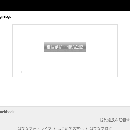
rackback
規約違反を通報す
はてなフォトライフ
/
はじめての方へ
/
はてなブログ