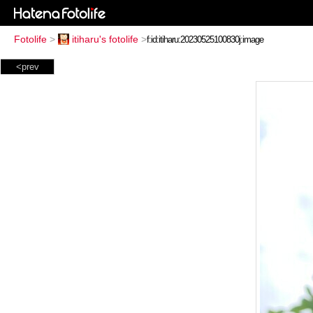
Fotolife
>
itiharu's fotolife
>
<prev