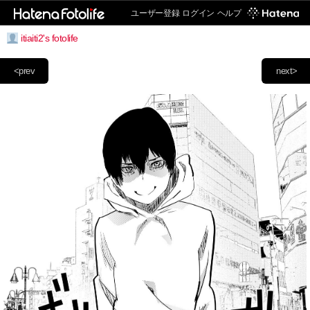
ユーザー登録
ログイン
ヘルプ
itiaiti2's fotolife
<prev
next>