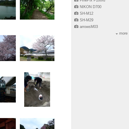
FinePix F100fd
NIKON D700
SH-M12
SH-M29
arrowsM03
more