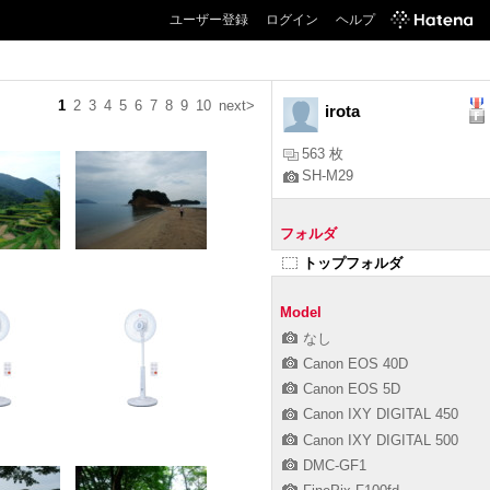
ユーザー登録
ログイン
ヘルプ
1
2
3
4
5
6
7
8
9
10
next>
irota
563 枚
SH-M29
フォルダ
トップフォルダ
Model
なし
Canon EOS 40D
Canon EOS 5D
Canon IXY DIGITAL 450
Canon IXY DIGITAL 500
DMC-GF1