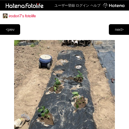
ユーザー登録
ログイン
ヘルプ
irodori7's fotolife
<prev
next>