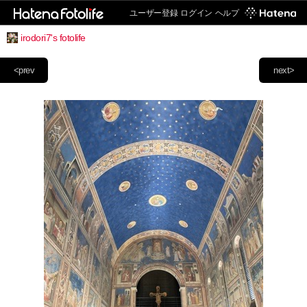
ユーザー登録
ログイン
ヘルプ
irodori7's fotolife
<prev
next>