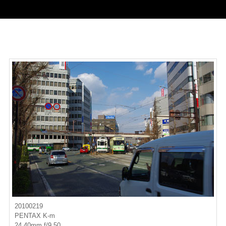
20100219
PENTAX K-m
24.40mm f/9.50