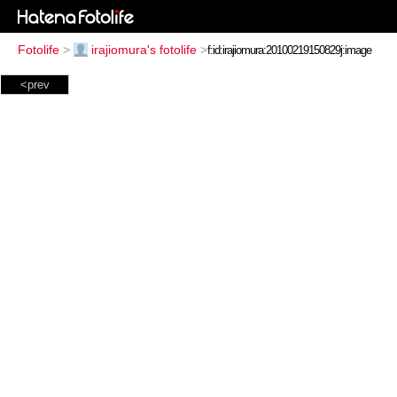
Fotolife
>
irajiomura's fotolife
>
<prev