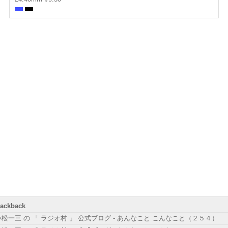
rackback
小松一三 の 「 ラジオ村 」 公式ブログ - あんなこと こんなこと（２５４）