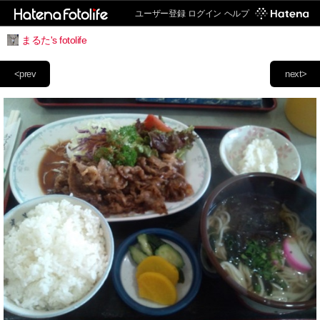
ユーザー登録
ログイン
ヘルプ
まるた's fotolife
<prev
next>