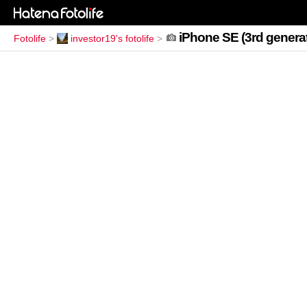
iPhone SE (3rd generat
Fotolife
>
investor19's fotolife
>