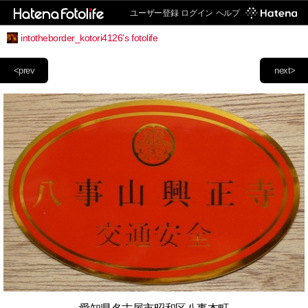
ユーザー登録
ログイン
ヘルプ
intotheborder_kotori4126's fotolife
<prev
next>