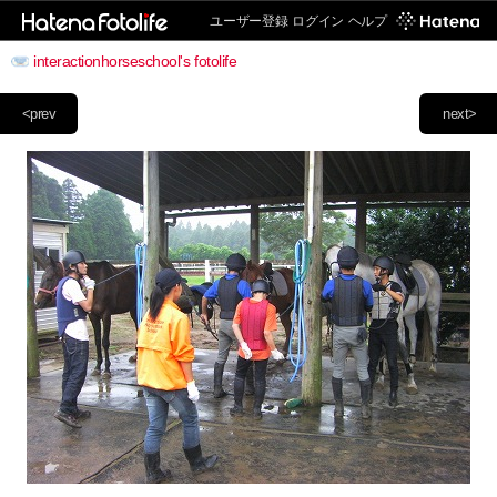
ユーザー登録
ログイン
ヘルプ
interactionhorseschool's fotolife
<prev
next>