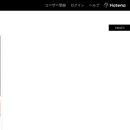
ユーザー登録
ログイン
ヘルプ
next>