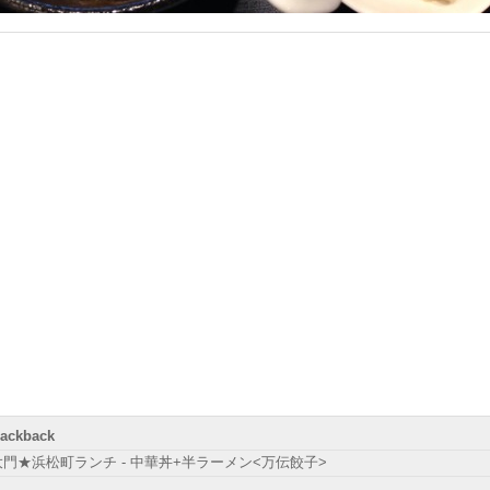
rackback
大門★浜松町ランチ - 中華丼+半ラーメン<万伝餃子>