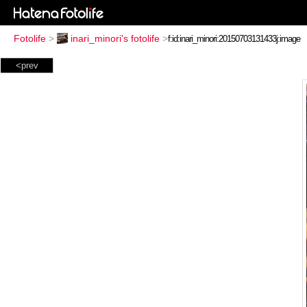
Fotolife
>
inari_minori's fotolife
>
<prev