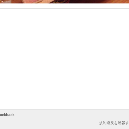
rackback
規約違反を通報す