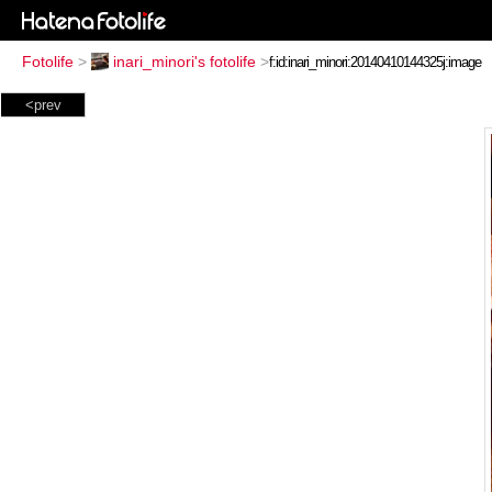
Fotolife
>
inari_minori's fotolife
>
<prev