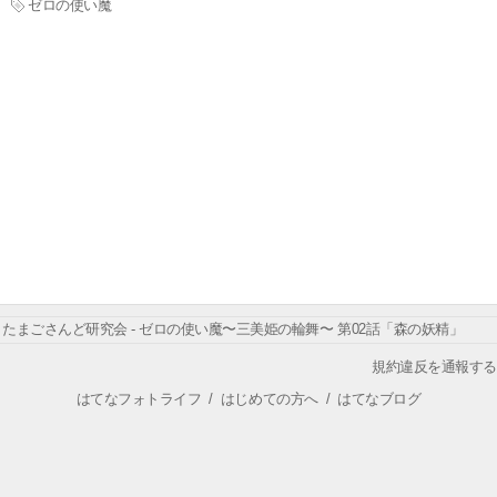
ゼロの使い魔
たまごさんど研究会 - ゼロの使い魔〜三美姫の輪舞〜 第02話「森の妖精」
規約違反を通報する
はてなフォトライフ
/
はじめての方へ
/
はてなブログ