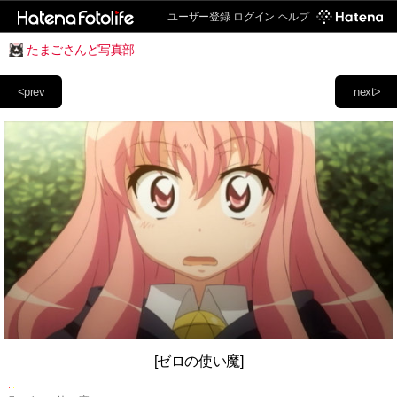
ユーザー登録
ログイン
ヘルプ
たまごさんど写真部
<prev
next>
[ゼロの使い魔]