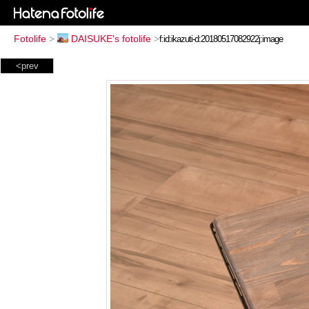
Fotolife
>
DAISUKE's fotolife
>
<prev