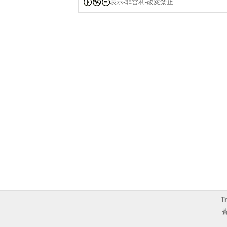
表示-非営利-改変禁止
T
蒼