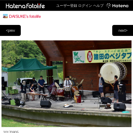
ユーザー登録
ログイン
ヘルプ
DAISUKE's fotolife
<prev
next>
20170805