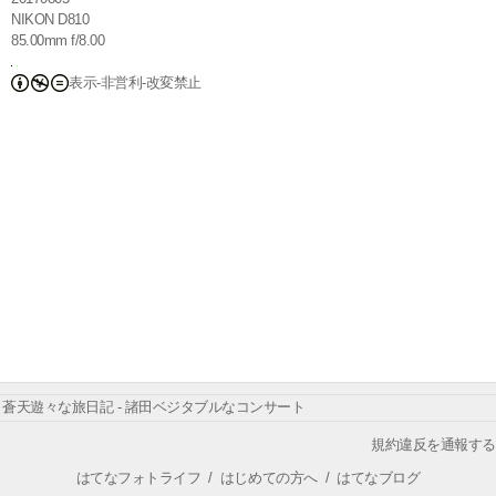
NIKON D810
85.00mm f/8.00
表示-非営利-改変禁止
蒼天遊々な旅日記 - 諸田ベジタブルなコンサート
規約違反を通報する
はてなフォトライフ
/
はじめての方へ
/
はてなブログ