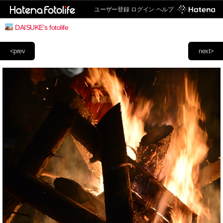
ユーザー登録
ログイン
ヘルプ
DAISUKE's fotolife
<prev
next>