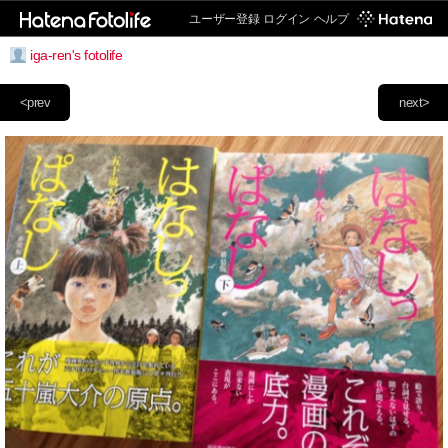
ユーザー登録
ログイン
ヘルプ
iga-ren's fotolife
<prev
next>