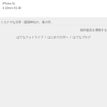
iPhone 5c
4.10mm f/2.40
ミカドヤな日常 - 護国神社の、蚤の市。
規約違反を通報する
はてなフォトライフ
/
はじめての方へ
/
はてなブログ