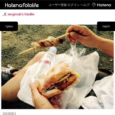
ユーザー登録
ログイン
ヘルプ
iengmwk's fotolife
<prev
next>
20150921