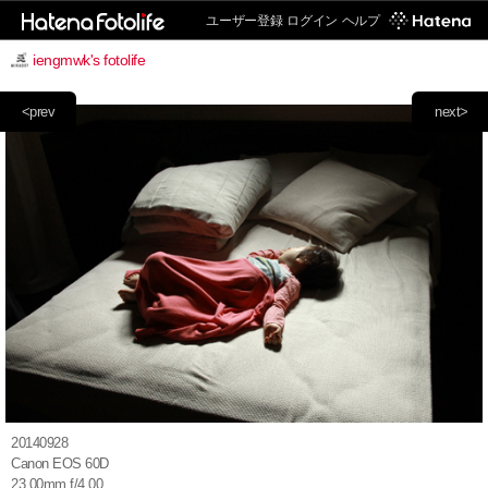
ユーザー登録
ログイン
ヘルプ
iengmwk's fotolife
<prev
next>
20140928
Canon EOS 60D
23.00mm f/4.00