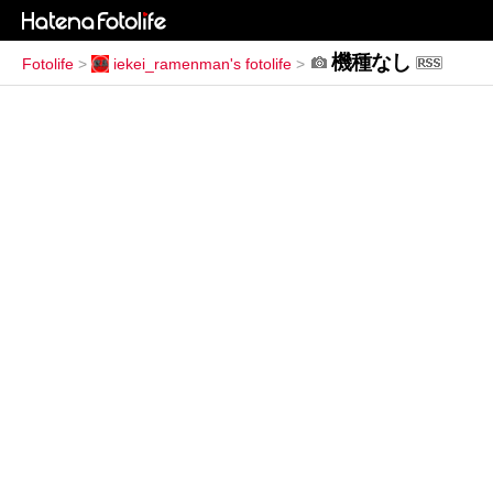
機種なし
Fotolife
>
iekei_ramenman's fotolife
>