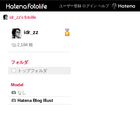
ユーザー登録
ログイン
ヘルプ
idr_zz's fotolife
idr_zz
2,184 枚
フォルダ
トップフォルダ
Model
なし
Hatena Blog Illust