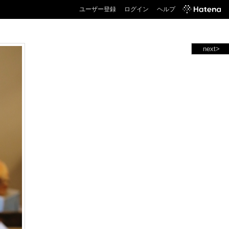
ユーザー登録
ログイン
ヘルプ
next>