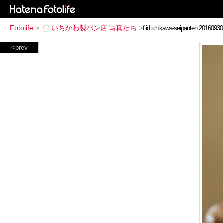
Fotolife
>
いちかわ製パン店 写真たち
>
<prev