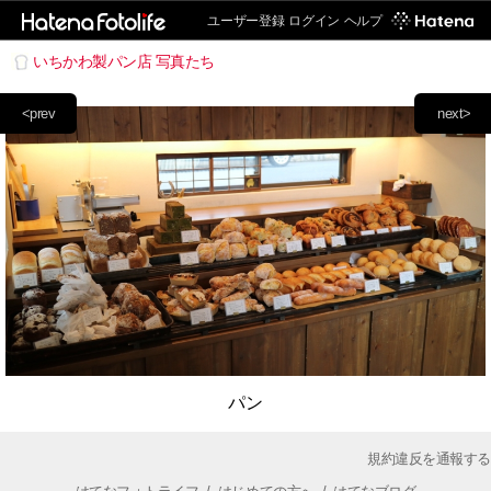
ユーザー登録
ログイン
ヘルプ
いちかわ製パン店 写真たち
<prev
next>
パン
規約違反を通報する